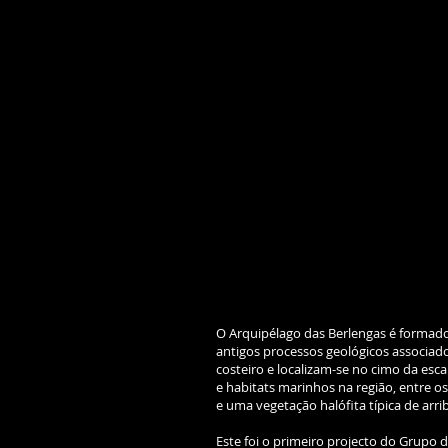
O Arquipélago das Berlengas é formado
antigos processos geológicos associad
costeiro e localizam-se no cimo da es
e habitats marinhos na região, entre o
e uma vegetação halófita típica de arri
Este foi o primeiro projecto do Grupo