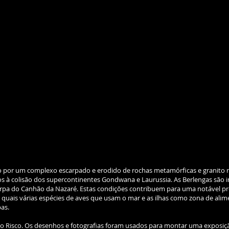
 por um complexo escarpado e erodido de rochas metamórficas e granito ro
os à colisão dos supercontinentes Gondwana e Laurussia. As Berlengas são 
carpa do Canhão da Nazaré. Estas condições contribuem para uma notável pr
s quais várias espécies de aves que usam o mar e as ilhas como zona de alime
bas.
 do Risco. Os desenhos e fotografias foram usados para montar uma exposiç