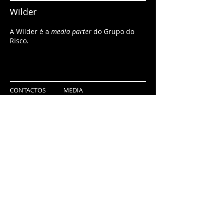
Wilder
A Wilder é a
media parter
do Grupo do
Risco.
CONTACTOS
MEDIA
PARCEIROS
PROJECTOS EM PREPARAÇÃO
Grupo do Risco - Associação sem fins lucrativos
Português
Englis
h