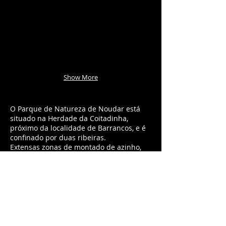
Show More
O Parque de Natureza de Noudar está
situado na Herdade da Coitadinha,
próximo da localidade de Barrancos, e é
confinado por duas ribeiras.
Extensas zonas de montado de azinho,
bem como pastagens e olivais cobrem a
maior parte da área, mas o
relevo complexo preservou zonas de
bosques e acidentes rochosos. O
imponente castelo teve uma
ocupação por romanos, visigodos e
muçulmanos, e encontra-se ao abandono
desde meados do século XIX.