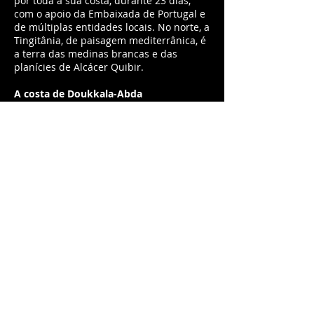
por toda a sua costa, durante 23 dias,
com o apoio da Embaixada de Portugal e
de múltiplas entidades locais. No norte, a
Tingitânia, de paisagem mediterrânica, é
a terra das medinas brancas e das
planícies de Alcácer Quibir.
A costa de Doukkala-Abda
Esta costa tem a memória mais
expressiva da presença dos Portugueses
em Marrocos. O Grupo do Risco deteve-
se em Mazagão e noutras localidades,
registando as novas realidades de um
passado comum.
Mogador e Costa do Souss
A sul de Essaouira contorna-se o Atlas e o
Sahara aproxima-se da costa, a paisagem
escarpada até ao mar e os montados de
arganeiras. Para o interior, nas
montanhas do Anti-Atlas, belos oásis de
montanha seguem-se em percursos
sinuosos.