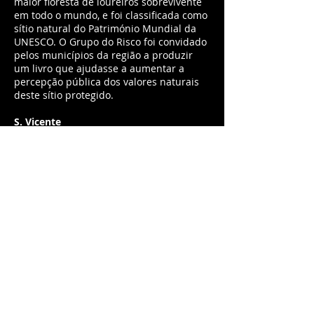
maior floresta de loureiros sobrevivente
em todo o mundo, e foi classificada como
sítio natural do Património Mundial da
UNESCO. O Grupo do Risco foi convidado
pelos municípios da região a produzir
um livro que ajudasse a aumentar a
percepção pública dos valores naturais
deste sítio protegido.
S. Vicente
Os trilhos nas densas florestas de
loureiros levam-nos a grutas, miradouros
e clareiras. Os túneis das levadas, vias
para a água, transportam-nos de uma
paisagem a outra, como passagens que
ligam espaços e tempos diferentes.
Porto Moniz
No Porto Moniz, o mar agitado acalma-se
nas piscinas naturais, e a montanha sobe
escarpada até a paisagem vertical da
Achada da Cruz. Lá em cima, no planalto
do Fanal, os velhos e majestosos Tis,
retorcidos pela idade e moldados pelo