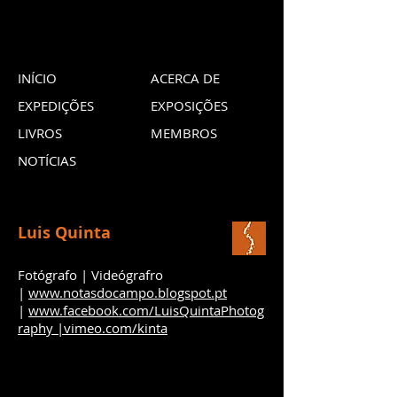
INÍCIO
ACERCA DE
EXPEDIÇÕES
EXPOSIÇÕES
LIVROS
MEMBROS
NOTÍCIAS
Luis Quinta
Fotógrafo | Videógrafro
|
www.notasdocampo.blogspot.pt
|
www.facebook.com/LuisQuintaPhotog
raphy |
vimeo.com/kinta