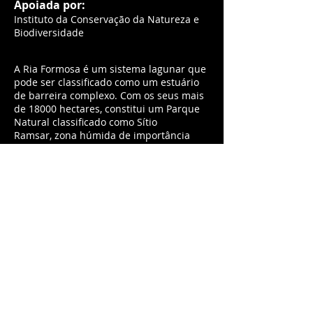
Apoiada por:
Instituto da Conservação da Natureza e
Biodiversidade
A Ria Formosa é um sistema lagunar que
pode ser classificado como um estuário
de barreira complexo. Com os seus mais
de 18000 hectares, constitui um Parque
Natural classificado como Sítio
Ramsar, zona húmida de importância
ecológica internacional. A ria é
delimitada por um cordão dunar
que protege extensas áreas de sapal e
plataformas lodosas, e abriga elevada
biodiversidade permanente e migratória.
Com o apoio do Instituto da Conservação
da Natureza e das Florestas, o Grupo do
Risco visitou o Parque Natural da Ria
Formosa em 2009, percorrendo
as plataformas húmidas e lodosas.
Extensos sapais e uma miríade de
plantas, aves, peixes e crustáceos foram